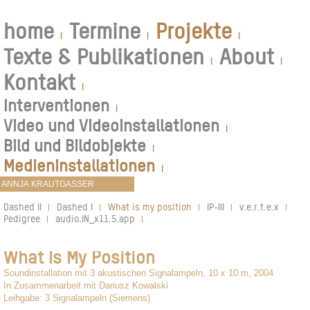
home
Termine
Projekte
|
|
|
Texte & Publikationen
About
|
|
Kontakt
|
Interventionen
|
Video und Videoinstallationen
|
Bild und Bildobjekte
|
Medieninstallationen
|
Dashed II
Dashed I
What is my position
IP-III
v.e.r.t.e.x
|
|
|
|
|
Pedigree
audio.IN_x11.5.app
|
|
What Is My Position
Soundinstallation mit 3 akustischen Signalampeln, 10 x 10 m, 2004
In Zusammenarbeit mit Dariusz Kowalski
Leihgabe: 3 Signalampeln (Siemens)