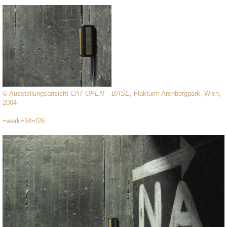
© Ausstellungsansicht
CAT OPEN – BASE
, Flakturm Arenbergpark, Wien,
2004
=werk=34=f26