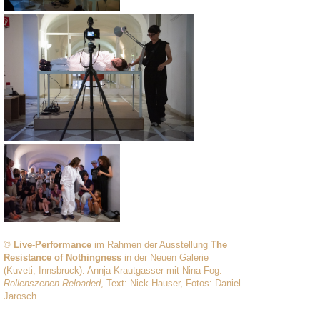
©
Live-Performance
im Rahmen der Ausstellung
The
Resistance of Nothingness
in der Neuen Galerie
(Kuveti, Innsbruck): Annja Krautgasser mit Nina Fog:
Rollenszenen Reloaded
, Text: Nick Hauser, Fotos: Daniel
Jarosch