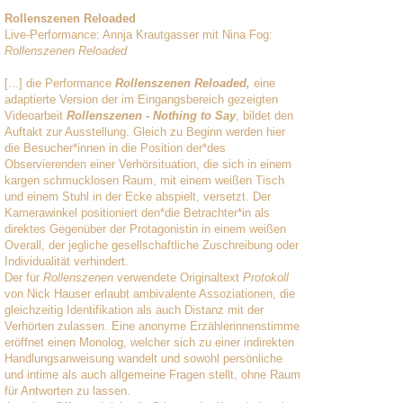
Rollenszenen Reloaded
Live-Performance: Annja Krautgasser mit Nina Fog:
Rollenszenen Reloaded
[...] die Performance
Rollenszenen Reloaded,
eine
adaptierte Version der im Eingangsbereich gezeigten
Videoarbeit
Rollenszenen - Nothing to Say
, bildet den
Auftakt zur Ausstellung. Gleich zu Beginn werden hier
die Besucher*innen in die Position der*des
Observierenden einer Verhörsituation, die sich in einem
kargen schmucklosen Raum, mit einem weißen Tisch
und einem Stuhl in der Ecke abspielt, versetzt. Der
Kamerawinkel positioniert den*die Betrachter*in als
direktes Gegenüber der Protagonistin in einem weißen
Overall, der jegliche gesellschaftliche Zuschreibung oder
Individualität verhindert.
Der für
Rollenszenen
verwendete Originaltext
Protokoll
von Nick Hauser erlaubt ambivalente Assoziationen, die
gleichzeitig Identifikation als auch Distanz mit der
Verhörten zulassen. Eine anonyme Erzählerinnenstimme
eröffnet einen Monolog, welcher sich zu einer indirekten
Handlungsanweisung wandelt und sowohl persönliche
und intime als auch allgemeine Fragen stellt, ohne Raum
für Antworten zu lassen.