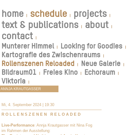
home
schedule
projects
|
|
|
text & publications
about
|
|
contact
|
Munterer Himmel
Looking for Goodies
|
|
Kartografie des Zwischenraums
|
Rollenszenen Reloaded
Neue Galerie
|
|
Bildraum01
Freies Kino
Echoraum
|
|
|
Viktoria
|
Mi, 4. September 2024 | 19:30
R O L L E N S Z E N E N R E L O A D E D
Live-Performance
: Annja Krautgasser mit Nina Fog
im Rahmen der Ausstellung: