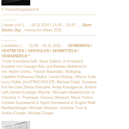
© Ausstellungsansicht
-----------------------------------------------------------------------------------
-------------
[ studio visit ] .... 19.11.2016 | 13.00 – 18.00 ....
Open
Studio Day
, Vienna Art Week 2016
-----------------------------------------------------------------------------------
-------------
[ exhibition ] .... 15.09. - 05.11.2016 ....
VERBINDEN /
VERTRETEN / VERTEILEN / VERMITTELN /
VERHANDELN *
,
Tiroler Künstlerschaft, Neue Galerie, A-Innsbruck
kuratiert von Georgia Holz und Barbara Mahlknecht
mit: Alpine Gothic, Patrick Baumüller, Wolfgang
Capellari,Katharina Cibulka, Carola Dertnig, Othmar Eder,
Lizzy Fidler, jöchlTRAGSEILER, Michael Kargl, Susanne
Kircher-Liner,Stefan Klampfer, Annja Krautgasser, Andrea
Lüth,Gerald Kurdoglu Nitsche, Michaela Niederkircher &
Christine S. Prantauer, Simona Obholzer, Maria Peters,
Annette Sonnewend & Sigrid Sonnewend & Brigitte Redl-
Manhartsberger, Michael Strasser, Johanna Tinzl &
Stefan Flunger, Michael Ziegler