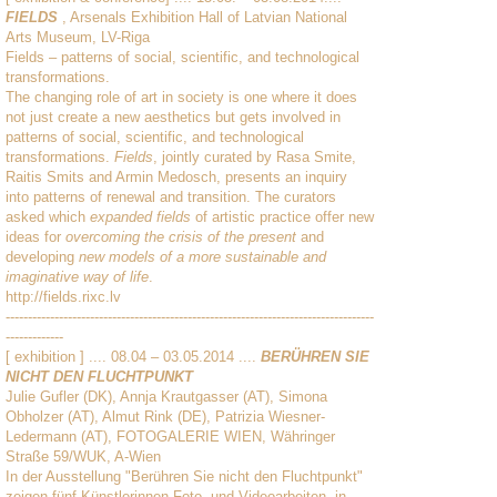
FIELDS
, Arsenals Exhibition Hall of Latvian National
Arts Museum, LV-Riga
Fields – patterns of social, scientific, and technological
transformations.
The changing role of art in society is one where it does
not just create a new aesthetics but gets involved in
patterns of social, scientific, and technological
transformations.
Fields
, jointly curated by Rasa Smite,
Raitis Smits and Armin Medosch, presents an inquiry
into patterns of renewal and transition. The curators
asked which
expanded fields
of artistic practice offer new
ideas for
overcoming the crisis of the present
and
developing
new models of a more sustainable and
imaginative way of life
.
http://fields.rixc.lv
-----------------------------------------------------------------------------------
-------------
[ exhibition ] .... 08.04 – 03.05.2014 ....
BERÜHREN SIE
NICHT DEN FLUCHTPUNKT
Julie Gufler (DK), Annja Krautgasser (AT), Simona
Obholzer (AT), Almut Rink (DE), Patrizia Wiesner-
Ledermann (AT), FOTOGALERIE WIEN, Währinger
Straße 59/WUK, A-Wien
In der Ausstellung "Berühren Sie nicht den Fluchtpunkt"
zeigen fünf Künstlerinnen Foto- und Videoarbeiten, in