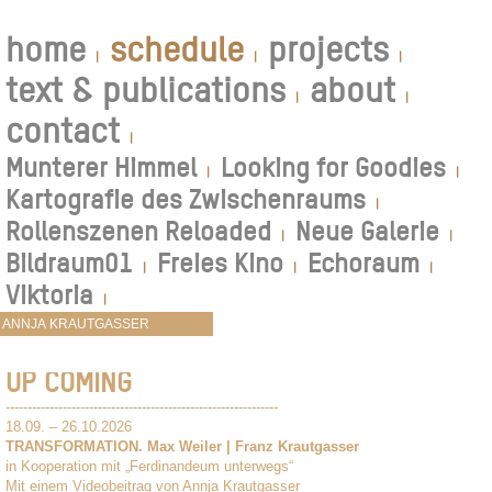
home
schedule
projects
|
|
|
text & publications
about
|
|
contact
|
Munterer Himmel
Looking for Goodies
|
|
Kartografie des Zwischenraums
|
Rollenszenen Reloaded
Neue Galerie
|
|
Bildraum01
Freies Kino
Echoraum
|
|
|
Viktoria
|
UP COMING
--------------------------------------------------------------
18.09. – 26.10.2026
TRANSFORMATION. Max Weiler | Franz Krautgasser
in Kooperation mit „Ferdinandeum unterwegs“
Mit einem Videobeitrag von Annja Krautgasser