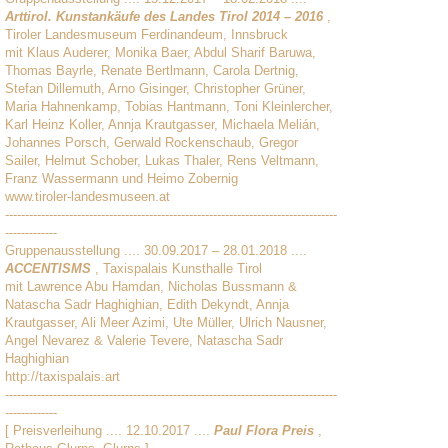
Arttirol. Kunstankäufe des Landes Tirol 2014 – 2016
,
Tiroler Landesmuseum Ferdinandeum, Innsbruck
mit Klaus Auderer, Monika Baer, Abdul Sharif Baruwa,
Thomas Bayrle, Renate Bertlmann, Carola Dertnig,
Stefan Dillemuth, Arno Gisinger, Christopher Grüner,
Maria Hahnenkamp, Tobias Hantmann, Toni Kleinlercher,
Karl Heinz Koller, Annja Krautgasser, Michaela Melián,
Johannes Porsch, Gerwald Rockenschaub, Gregor
Sailer, Helmut Schober, Lukas Thaler, Rens Veltmann,
Franz Wassermann und Heimo Zobernig
www.tiroler-landesmuseen.at
-----------------------------------------------------------------------------------
-------------
Gruppenausstellung .... 30.09.2017 – 28.01.2018 ....
ACCENTISMS
, Taxispalais Kunsthalle Tirol
mit Lawrence Abu Hamdan, Nicholas Bussmann &
Natascha Sadr Haghighian, Edith Dekyndt, Annja
Krautgasser, Ali Meer Azimi, Ute Müller, Ulrich Nausner,
Angel Nevarez & Valerie Tevere, Natascha Sadr
Haghighian
http://taxispalais.art
-----------------------------------------------------------------------------------
-------------
[ Preisverleihung .... 12.10.2017 ....
Paul Flora Preis
,