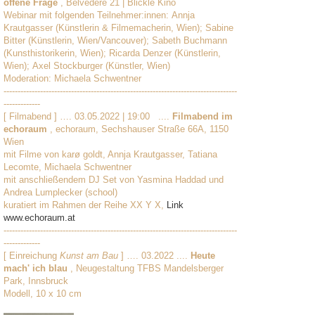
offene Frage
, Belvedere 21 | Blickle Kino
Webinar mit folgenden Teilnehmer:innen: Annja
Krautgasser (Künstlerin & Filmemacherin, Wien); Sabine
Bitter (Künstlerin, Wien/Vancouver); Sabeth Buchmann
(Kunsthistorikerin, Wien); Ricarda Denzer (Künstlerin,
Wien); Axel Stockburger (Künstler, Wien)
Moderation: Michaela Schwentner
-----------------------------------------------------------------------------------
-------------
[ Filmabend ] …. 03.05.2022 | 19:00 ....
Filmabend im
echoraum
, echoraum, Sechshauser Straße 66A, 1150
Wien
mit Filme von karø goldt, Annja Krautgasser, Tatiana
Lecomte, Michaela Schwentner
mit anschließendem DJ Set von Yasmina Haddad und
Andrea Lumplecker (school)
kuratiert im Rahmen der Reihe XX Y X,
Link
www.echoraum.at
-----------------------------------------------------------------------------------
-------------
[ Einreichung
Kunst am Bau
] …. 03.2022 ....
Heute
mach' ich blau
, Neugestaltung TFBS Mandelsberger
Park, Innsbruck
Modell, 10 x 10 cm