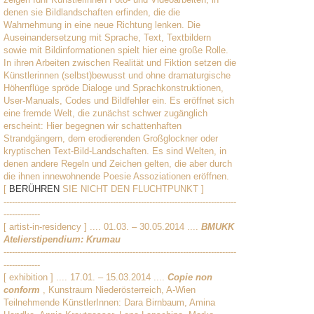
denen sie Bildlandschaften erfinden, die die
Wahrnehmung in eine neue Richtung lenken. Die
Auseinandersetzung mit Sprache, Text, Textbildern
sowie mit Bildinformationen spielt hier eine große Rolle.
In ihren Arbeiten zwischen Realität und Fiktion setzen die
Künstlerinnen (selbst)bewusst und ohne dramaturgische
Höhenflüge spröde Dialoge und Sprachkonstruktionen,
User-Manuals, Codes und Bildfehler ein. Es eröffnet sich
eine fremde Welt, die zunächst schwer zugänglich
erscheint: Hier begegnen wir schattenhaften
Strandgängern, dem erodierenden Großglockner oder
kryptischen Text-Bild-Landschaften. Es sind Welten, in
denen andere Regeln und Zeichen gelten, die aber durch
die ihnen innewohnende Poesie Assoziationen eröffnen.
[
BERÜHREN
SIE NICHT DEN FLUCHTPUNKT ]
-----------------------------------------------------------------------------------
-------------
[ artist-in-residency ] .... 01.03. – 30.05.2014 ....
BMUKK
Atelierstipendium: Krumau
-----------------------------------------------------------------------------------
-------------
[ exhibition ] .... 17.01. – 15.03.2014 ....
Copie non
conform
, Kunstraum Niederösterreich, A-Wien
Teilnehmende KünstlerInnen: Dara Birnbaum, Amina