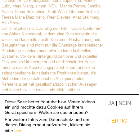
Handke, Annja Krautgasser, Lena Lapschina, Marko
Lulić, Mara Niang, simon INOU, Marion Porten, Jamika
Ajalon, Fiona Rukschcio, Statt Wien, Stefanie Seibold,
Teresa Maria Diaz Nerio, Peer Sievers, Anat Stainberg,
Hito Steyerl
Der Titel zitiert nicht zufällig den Film "Copie Conforme"
von Abbas Kiarostami, in dem eine Kunstexpertin die
weibliche Hauptrolle spielt. Kopieren, Nachahmung und
Bezugnahme sind nicht nur die Grundlage künstlerischer
Produktion, sondern auch aller anderen kulturellen
Systeme. Vor dem Hintergrund zeitloser und aktueller
Diskurse zu Urheberrecht und der Freiheit der Kunst
möchte dieses Ausstellungsprojekt einen Einblick in
zeitgenössische künstlerische Positionen bieten, die
Methoden der gestalterischen Aneignung oder
Referenzialität mit gesellschaftspolitischen Aussagen
verbinden bzw. sie explizit als Mittel nützen.
Kuratorin: Amina Handke
Diese Seite bettet Youtube bzw. Vimeo Videos
JA
|
NEIN
ein und möchte dazu Cookies auf Ihrem
Gerät speichern. Wollen sie das erlauben?
Für weitere Infos zum Datenschutz und um
FERTIG
diesen Dialog erneut aufzurufen, klicken sie
©
Copie non Conforme
, Kunstraum Niederoesterreich
bitte
hier
.
2013, Foto: Eva Würdinger