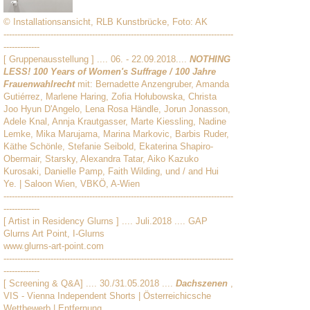
© Installationsansicht, RLB Kunstbrücke, Foto: AK
-----------------------------------------------------------------------------------
-------------
[ Gruppenausstellung ] .... 06. - 22.09.2018....
NOTHING
LESS! 100 Years of Women's Suffrage / 100 Jahre
Frauenwahlrecht
mit: Bernadette Anzengruber, Amanda
Gutiérrez, Marlene Haring, Zofia Hołubowska, Christa
Joo Hyun D'Angelo, Lena Rosa Händle, Jorun Jonasson,
Adele Knal, Annja Krautgasser, Marte Kiessling, Nadine
Lemke, Mika Marujama, Marina Markovic, Barbis Ruder,
Käthe Schönle, Stefanie Seibold, Ekaterina Shapiro-
Obermair, Starsky, Alexandra Tatar, Aiko Kazuko
Kurosaki, Danielle Pamp, Faith Wilding, und / and Hui
Ye. | Saloon Wien, VBKÖ, A-Wien
-----------------------------------------------------------------------------------
-------------
[ Artist in Residency Glurns ] .... Juli.2018 .... GAP
Glurns Art Point, I-Glurns
www.glurns-art-point.com
-----------------------------------------------------------------------------------
-------------
[ Screening & Q&A] .... 30./31.05.2018 ....
Dachszenen
,
VIS - Vienna Independent Shorts | Österreichicsche
Wettbewerb | Entfernung,