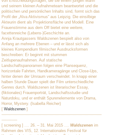
von Entscheidungsfragen, die sie einem jungen Mann
und seinem kleinen Aufnahmeteam beantwortet und die
politischen und persönlichen Inhalts sind, formt sich das
Profil der „Alva Aktivismus“ aus Leipzig. Die einsilbige
Akteurin dient als Projektionsfläche und Modell. Eine
Frauenstimme aus dem Off bietet eine weitere,
facettenreiche (Lebens-)Geschichte an.
Annja Krautgassers Waldszenen bespielt also von
Anfang an mehrere Ebenen – und er lässt sich als
kleines Kompendium filmischer Ausdrucksformen
beschreiben: Er beginnt mit stummen
Zeitlupenaufnahmen. Auf statische
Landschaftspanoramen folgen eine Plansequenz,
horizontale Fahrten, Handkameragänge und Close-Ups,
hinter denen der Umraum verschwindet. In knapp einer
halben Stunde Dauer spielt der Film unterschiedliche
Genres durch. Waldszenen ist literarischer Essay,
(fiktionales) Frauenporträt, Landschaftsstudie und
Naturdoku, und er enthält Spurenelemente von Drama,
Horror, Mystery. (Isabella Reicher)
[
Waldszenen
]
-----------------------------------------------------------------------------------
-------------
[ screening ] .... 26. – 31. Mai 2015 ....
Waldszenen
im
Rahmen des VIS, 12. Internationales Festival für