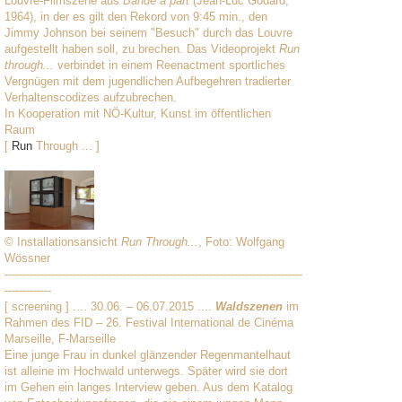
Louvre-Filmszene aus
Bande a part
(Jean-Luc Godard,
1964), in der es gilt den Rekord von 9:45 min., den
Jimmy Johnson bei seinem "Besuch" durch das Louvre
aufgestellt haben soll, zu brechen. Das Videoprojekt
Run
through...
verbindet in einem Reenactment sportliches
Vergnügen mit dem jugendlichen Aufbegehren tradierter
Verhaltenscodizes aufzubrechen.
In Kooperation mit NÖ-Kultur, Kunst im öffentlichen
Raum
[
Run
Through ... ]
© Installationsansicht
Run Through...
, Foto: Wolfgang
Wössner
-----------------------------------------------------------------------------------
-------------
[ screening ] .... 30.06. – 06.07.2015 ....
Waldszenen
im
Rahmen des FID – 26. Festival International de Cinéma
Marseille, F-Marseille
Eine junge Frau in dunkel glänzender Regenmantelhaut
ist alleine im Hochwald unterwegs. Später wird sie dort
im Gehen ein langes Interview geben. Aus dem Katalog