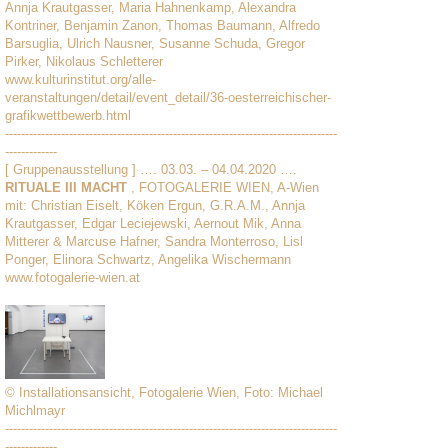
Annja Krautgasser, Maria Hahnenkamp, Alexandra
Kontriner, Benjamin Zanon, Thomas Baumann, Alfredo
Barsuglia, Ulrich Nausner, Susanne Schuda, Gregor
Pirker, Nikolaus Schletterer
www.kulturinstitut.org/alle-
veranstaltungen/detail/event_detail/36-oesterreichischer-
grafikwettbewerb.html
-----------------------------------------------------------------------------------
-------------
[ Gruppenausstellung ] …. 03.03. – 04.04.2020 ….
RITUALE III MACHT
, FOTOGALERIE WIEN, A-Wien
mit: Christian Eiselt, Köken Ergun, G.R.A.M., Annja
Krautgasser, Edgar Leciejewski, Aernout Mik, Anna
Mitterer & Marcuse Hafner, Sandra Monterroso, Lisl
Ponger, Elinora Schwartz, Angelika Wischermann
www.fotogalerie-wien.at
© Installationsansicht, Fotogalerie Wien, Foto: Michael
Michlmayr
-----------------------------------------------------------------------------------
-------------