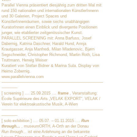
Parallel Vienna präsentiert diesjährig zum dritten Mal mit
rund 150 nationalen und internationalen KünstlerInnenn
und 30 Galerien, Project Spaces und
KünstlerInnenräumen, sowie sechs unabhängigen
KuratorInnen einen Einblick und divergente Positionen
junger, wie etablierter zeitgenössischer Kunst.
PARALLEL SCREENING mit: Anna Barfuss, Josef
Dabernig, Katrina Daschner, Harald Hund, Annja
Krautgasser, Anja Manfredi, Milan Mladenovic, Bjørn
Segschneider, Christopher Richmond, Martin Roth, Lisa
Truttmann, Herwig Weiser
Kuratiert von Stefan Bidner & Marina Sula. Display von
Heimo Zobernig.
www.parallelvienna.com
-----------------------------------------------------------------------------------
-------------
[ screening ] .... 25.09.2015 ....
frame
, Veranstaltung:
École Supérieure des Arts „VELAK EXPORT“, VELAK /
Verein für elektroakustische Musik, A-Wien
-----------------------------------------------------------------------------------
-------------
[ solo exhibition ] .... 05.07. – 01.11.2015 ....
Run
through...
, museumORTH, A-Orth an der Donau
Run through...
ist eine Anlehnung an die bekannte