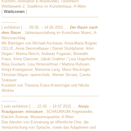
Kurzfilm, Animation & Musikvideo, Österreich
Wettbewerb 2, Stadtkino im Künstlerhaus, A-Wien
[
Waldszenen
]
-----------------------------------------------------------------------------------
-------------
[ exhibition ] .... 09.05. – 14.06.2015 ....
Der Raum nach
dem Raum
, Jahresausstellung im Kunsthaus Muerz, A-
Mürzzuschlag
Mit Beiträgen von Michael Aschauer, Anna-Maria Bogner,
CELLE, Anna Demmelbauer / Daniel Stuhlpfarrer, Iklim
Dogan / Marina Resch, Andreas Fogarasi, Benedikt
Frass, Anne Glassner, Jakob Grabher / Lisa Ungerhofer,
Maia Gusberti, Lisa Hinterreithner / Martina Ruhsam,
Annja Krautgasser, Marianne Lang, Maxe Mackinger,
Christian Mayer, raumschule, Werner Skvara, Carola
Stabauer
Kuratiert von Theresia Frass-Knierzinger und Nikola
Winkler
-----------------------------------------------------------------------------------
-------------
[ solo exhibition ] .... 22.05. – 19.07.2015 ....
Annja
Krautgasser: miniature
, SCHAURAUM Angewandte,
Electric Avenue, Museumsquartier, A-Wien
Das Abrufen von Erinnerung an öffentliche Orte, die
Verräumlichung von Sprache, sowie das Adaptieren und