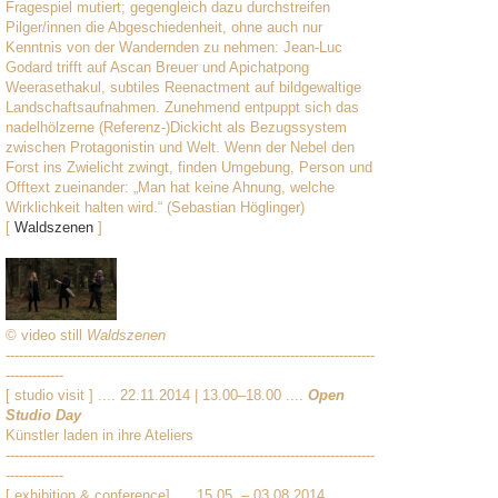
Fragespiel mutiert; gegengleich dazu durchstreifen
Pilger/innen die Abgeschiedenheit, ohne auch nur
Kenntnis von der Wandernden zu nehmen: Jean-Luc
Godard trifft auf Ascan Breuer und Apichatpong
Weerasethakul, subtiles Reenactment auf bildgewaltige
Landschaftsaufnahmen. Zunehmend entpuppt sich das
nadelhölzerne (Referenz-)Dickicht als Bezugssystem
zwischen Protagonistin und Welt. Wenn der Nebel den
Forst ins Zwielicht zwingt, finden Umgebung, Person und
Offtext zueinander: „Man hat keine Ahnung, welche
Wirklichkeit halten wird.“ (Sebastian Höglinger)
[
Waldszenen
]
© video still
Waldszenen
-----------------------------------------------------------------------------------
-------------
[ studio visit ] .... 22.11.2014 | 13.00–18.00 ....
Open
Studio Day
Künstler laden in ihre Ateliers
-----------------------------------------------------------------------------------
-------------
[ exhibition & conference] .... 15.05. – 03.08.2014....