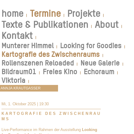
home
Termine
Projekte
|
|
|
Texte & Publikationen
About
|
|
Kontakt
|
Munterer Himmel
Looking for Goodies
|
|
Kartografie des Zwischenraums
|
Rollenszenen Reloaded
Neue Galerie
|
|
Bildraum01
Freies Kino
Echoraum
|
|
|
Viktoria
|
Mi, 1. Oktober 2025 | 19:30
K A R T O G R A F I E D E S Z W I S C H E N R A U
M S
Live-Performance im Rahmen der Ausstellung
Looking