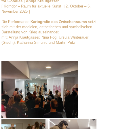
for Goodies | Annja Krautgasser
[ Korridor – Raum für aktuelle Kunst
| 2. Oktober – 5.
November 2025 ]
Die Performance
Kartografie des Zwischenraums
setzt
sich mit der medialen, ästhetischen und symbolischen
Darstellung von Krieg auseinander.
mit: Annja Krautgasser, Nina Fog, Ursula Winterauer
(Gischt), Katharina Simunic und Martin Putz