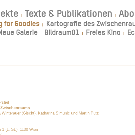
jekte
Texte & Publikationen
Abo
|
|
g for Goodies
Kartografie des Zwischenra
|
Neue Galerie
Bildraum01
Freies Kino
Ec
|
|
|
merstiel
es Zwischenraums
a Winterauer (Gischt), Katharina Simunic und Martin Putz
 1 (1. St.), 1100 Wien
V.