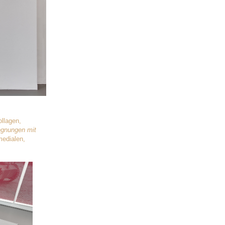
ollagen,
gnungen mit
medialen,