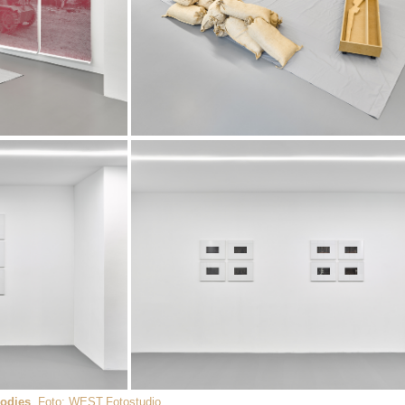
oodies
,
Foto: WEST.Fotostudio