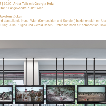
5 | 19.00:
Artist Talk mit Georgia Holz
rsität für angewandte Kunst Wien
 Saxofonstücken
und darstellende Kunst Wien (Komposition und Saxofon) beziehen sich mit Ur
uung: Julia Purgina und Gerald Resch, Professor:innen für Komposition, sowi