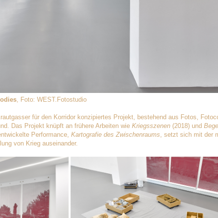
oodies
,
Foto: WEST.Fotostudio
rautgasser für den Korridor konzipiertes Projekt, bestehend aus Fotos, Fotoc
nd. Das Projekt knüpft an frühere Arbeiten wie
Kriegsszenen
(2018) und
Bege
entwickelte Performance,
Kartografie des Zwischenraums
, setzt sich mit der 
llung von Krieg auseinander.