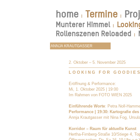
home
Termine
Pro
|
|
Munterer Himmel
Lookin
|
Rollenszenen Reloaded
|
2. Oktober – 5. November 2025
L O O K I N G F O R G O O D I E S
Eröffnung & Performance:
Mi, 1. Oktober 2025 | 19:00
Im Rahmen von FOTO WIEN 2025
Einführende Worte
: Petra Noll-Ham
Performance | 19:30: Kartografie d
Annja Krautgasser mit Nina Fog, Ursul
Korridor – Raum für aktuelle Kunst
Hertha-Firnberg-Straße 10/Stiege 4, Top
Öffnungszeiten: Do–Sa 16–19 Uhr u.n.