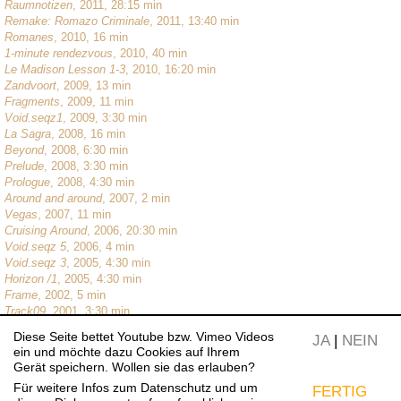
Raumnotizen
, 2011, 28:15 min
Remake: Romazo Criminale
, 2011, 13:40 min
Romanes
, 2010, 16 min
1-minute rendezvous
, 2010, 40 min
Le Madison Lesson 1-3
, 2010, 16:20 min
Zandvoort
, 2009, 13 min
Fragments
, 2009, 11 min
Void.seqz1
, 2009, 3:30 min
La Sagra
, 2008, 16 min
Beyond
, 2008, 6:30 min
Prelude
, 2008, 3:30 min
Prologue
, 2008, 4:30 min
Around and around
, 2007, 2 min
Vegas
, 2007, 11 min
Cruising Around
, 2006, 20:30 min
Void.seqz 5
, 2006, 4 min
Void.seqz 3
, 2005, 4:30 min
Horizon /1
, 2005, 4:30 min
Frame
, 2002, 5 min
Track09
, 2001, 3:30 min
Rewind
, 2000, 5 min
Diese Seite bettet Youtube bzw. Vimeo Videos
JA
|
NEIN
Perceptive faculty 2
, 1999, 4 min
ein und möchte dazu Cookies auf Ihrem
Gerät speichern. Wollen sie das erlauben?
Deutsch
Für weitere Infos zum Datenschutz und um
FERTIG