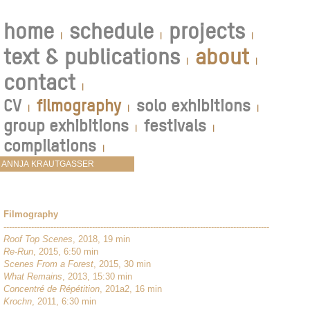
home
schedule
projects
|
|
|
text & publications
about
|
|
contact
|
CV
filmography
solo exhibitions
|
|
|
group exhibitions
festivals
|
|
compilations
|
Filmography
------------------------------------------------------------------------------------------------
Roof Top Scenes
, 2018, 19 min
Re-Run
, 2015, 6:50 min
Scenes From a Forest
, 2015, 30 min
What Remains
, 2013, 15:30 min
Concentré de Répétition
, 201a2, 16 min
Krochn
, 2011, 6:30 min