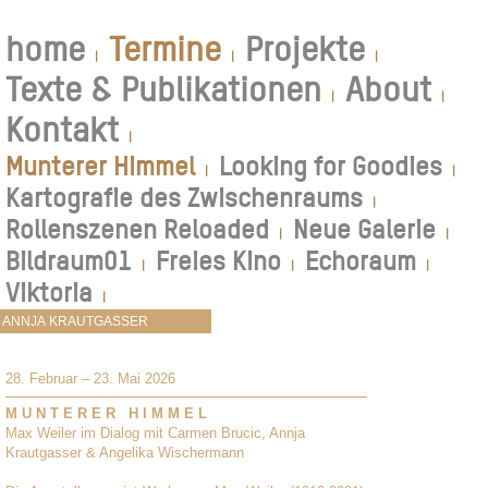
home
Termine
Projekte
|
|
|
Texte & Publikationen
About
|
|
Kontakt
|
Munterer Himmel
Looking for Goodies
|
|
Kartografie des Zwischenraums
|
Rollenszenen Reloaded
Neue Galerie
|
|
Bildraum01
Freies Kino
Echoraum
|
|
|
Viktoria
|
28. Februar – 23. Mai 2026
M U N T E R E R H I M M E L
Max Weiler im Dialog mit Carmen Brucic, Annja
Krautgasser & Angelika Wischermann