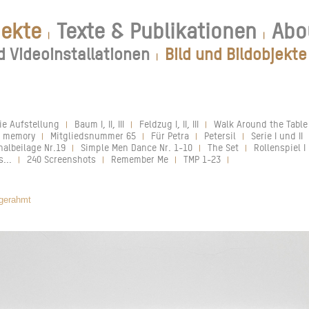
jekte
Texte & Publikationen
Abo
|
|
d Videoinstallationen
Bild und Bildobjekte
|
ie Aufstellung
Baum I, II, III
Feldzug I, II, III
Walk Around the Table
|
|
|
e memory
Mitgliedsnummer 65
Für Petra
Petersil
Serie I und II
|
|
|
|
nalbeilage Nr.19
Simple Men Dance Nr. 1-10
The Set
Rollenspiel I 
|
|
|
...
240 Screenshots
Remember Me
TMP 1-23
|
|
|
|
, gerahmt