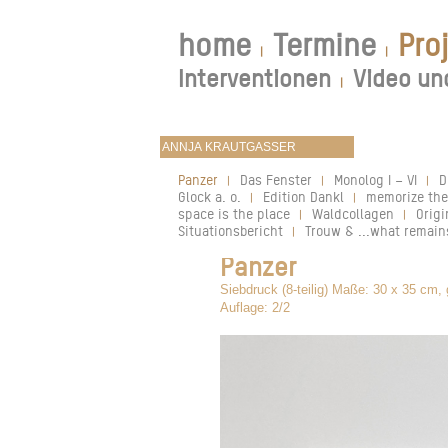
home
Termine
Pro
|
|
Interventionen
Video un
|
Panzer
Das Fenster
Monolog I – VI
D
|
|
|
Glock a. o.
Edition Dankl
memorize th
|
|
space is the place
Waldcollagen
Origi
|
|
Situationsbericht
Trouw & ...what remains
|
Panzer
Siebdruck (8-teilig) Maße: 30 x 35 cm
Auflage: 2/2