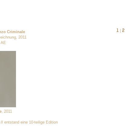
1
2
|
zo Criminale
zeichnung, 2011
2 AE
e
, 2011
II
entstand eine 10-teilige Edition