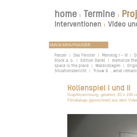
home
Termine
Pro
|
|
Interventionen
Video un
|
Panzer
Das Fenster
Monolog I – VI
D
|
|
|
Glock a. o.
Edition Dankl
memorize th
|
|
space is the place
Waldcollagen
Origi
|
|
Situationsbericht
Trouw & ...what remains
|
Rollenspiel I und II
Graphitzeichnung, gerahmt, 82 x 106 
Filmdialoge (gezeichnet) aus dem Vid