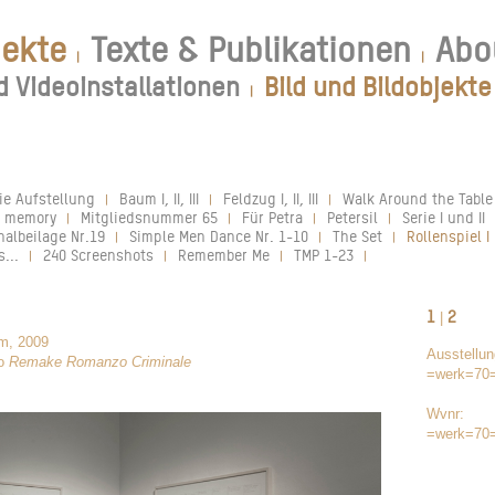
jekte
Texte & Publikationen
Abo
|
|
d Videoinstallationen
Bild und Bildobjekte
|
ie Aufstellung
Baum I, II, III
Feldzug I, II, III
Walk Around the Table
|
|
|
e memory
Mitgliedsnummer 65
Für Petra
Petersil
Serie I und II
|
|
|
|
nalbeilage Nr.19
Simple Men Dance Nr. 1-10
The Set
Rollenspiel I 
|
|
|
...
240 Screenshots
Remember Me
TMP 1-23
|
|
|
|
1
2
|
cm, 2009
Ausstellun
eo
Remake Romanzo Criminale
=werk=70
Wvnr:
=werk=70