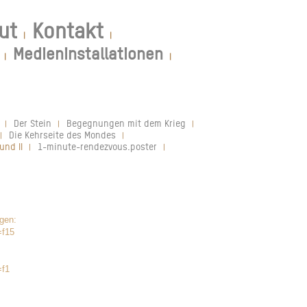
ut
Kontakt
|
|
Medieninstallationen
|
|
Der Stein
Begegnungen mit dem Krieg
|
|
|
Die Kehrseite des Mondes
|
|
und II
1-minute-rendezvous.poster
|
|
gen:
=f15
=f1