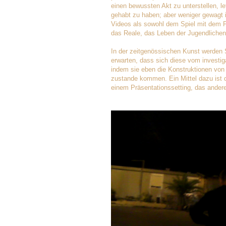
einen bewussten Akt zu unterstellen, l
gehabt zu haben; aber weniger gewagt 
Videos als sowohl dem Spiel mit dem P
das Reale, das Leben der Jugendlichen
In der zeitgenössischen Kunst werden S
erwarten, dass sich diese vom investig
indem sie eben die Konstruktionen von 
zustande kommen. Ein Mittel dazu ist d
einem Präsentationssetting, das andere 