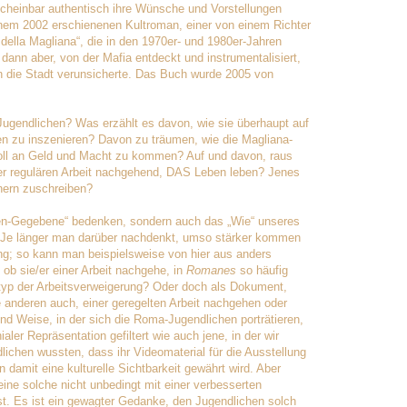
scheinbar authentisch ihre Wünsche und Vorstellungen
inem 2002 erschienenen Kultroman, einer von einem Richter
 della Magliana“, die in den 1970er- und 1980er-Jahren
 dann aber, von der Mafia entdeckt und instrumentalisiert,
 die Stadt verunsicherte. Das Buch wurde 2005 von
gendlichen? Was erzählt es davon, wie sie überhaupt auf
n zu inszenieren? Davon zu träumen, wie die Magliana-
voll an Geld und Macht zu kommen? Auf und davon, raus
r regulären Arbeit nachgehend, DAS Leben leben? Jenes
nern zuschreiben?
en-Gegebene“ bedenken, sondern auch das „Wie“ unseres
 Je länger man darüber nachdenkt, umso stärker kommen
g; so kann man beispielsweise von hier aus anders
 ob sie/er einer Arbeit nachgehe, in
Romanes
so häufig
reotyp der Arbeitsverweigerung? Oder doch als Dokument,
 anderen auch, einer geregelten Arbeit nachgehen oder
d Weise, in der sich die Roma-Jugendlichen porträtieren,
er Repräsentation gefiltert wie auch jene, in der wir
ichen wussten, dass ihr Videomaterial für die Ausstellung
 damit eine kulturelle Sichtbarkeit gewährt wird. Aber
ine solche nicht unbedingt mit einer verbesserten
st. Es ist ein gewagter Gedanke, den Jugendlichen solch