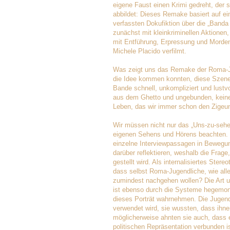
eigene Faust einen Krimi gedreht, der 
abbildet: Dieses Remake basiert auf e
verfassten Dokufiktion über die „Banda
zunächst mit kleinkriminellen Aktionen,
mit Entführung, Erpressung und Morden
Michele Placido verfilmt.
Was zeigt uns das Remake der Roma-Ju
die Idee kommen konnten, diese Szene
Bande schnell, unkompliziert und lust
aus dem Ghetto und ungebunden, keine
Leben, das wir immer schon den Zigeu
Wir müssen nicht nur das „Uns-zu-seh
eigenen Sehens und Hörens beachten.
einzelne Interviewpassagen in Bewegun
darüber reflektieren, weshalb die Frage,
gestellt wird. Als internalisiertes Ste
dass selbst Roma-Jugendliche, wie alle
zumindest nachgehen wollen? Die Art un
ist ebenso durch die Systeme hegemonial
dieses Porträt wahrnehmen. Die Jugendl
verwendet wird, sie wussten, dass ihnen
möglicherweise ahnten sie auch, dass e
politischen Repräsentation verbunden i