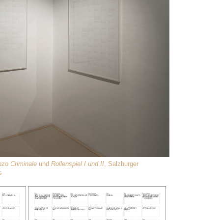
o Criminale
und
Rollenspiel I und II
, Salzburger
s