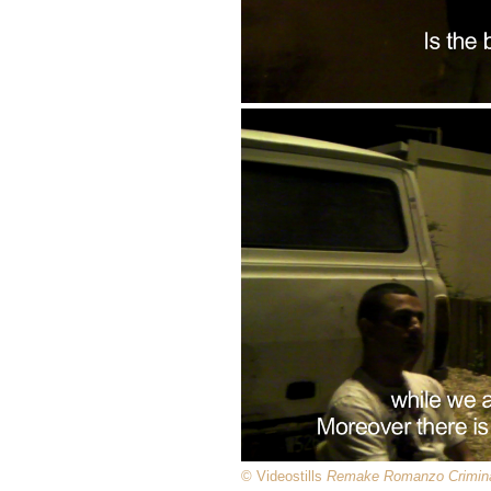
© Videostills
Remake Romanzo Crimin