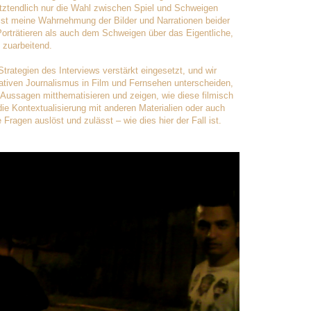
etztendlich nur die Wahl zwischen Spiel und Schweigen
ist meine Wahrnehmung der Bilder und Narrationen beider
orträtieren als auch dem Schweigen über das Eigentliche,
 zuarbeitend.
trategien des Interviews verstärkt eingesetzt, und wir
ativen Journalismus in Film und Fernsehen unterscheiden,
Aussagen mitthematisieren und zeigen, wie diese filmisch
ie Kontextualisierung mit anderen Materialien oder auch
Fragen auslöst und zulässt – wie dies hier der Fall ist.