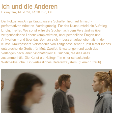
Ich und die Anderen
Essayfilm, AT 2024, 14:30 min, OF
Der Fokus von Annja Krautgassers Schaffen liegt auf filmisch-
performativen Arbeiten. Vordergründig. Für das Kunstumfeld ein Aufstieg,
Erfolg, Treffer. Wo sonst wäre die Suche nach dem Verständnis über
zeitgenössische Lebenskomplexitäten, über persönliche Fragen und
Antworten – und über das Sein an sich –, besser aufgehoben als in der
Kunst. Krautgassers Verständnis von zeitgenössischer Kunst bietet ihr das
entsprechende Gerüst für Mut, Zweifel, Erwartungen und auch das
Verlangen nach jener Sinnhaftigkeit zu suchen, die dies alles
zusammenhält. Die Kunst als Haltegriff in einer schaukelnden
Wahrheitssuche. Ein verlässliches Referenzsystem. (Gerald Straub)