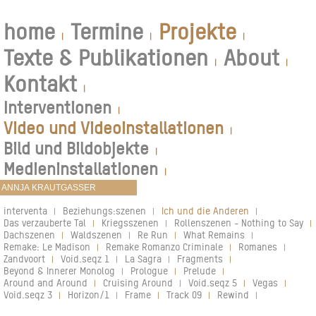
home
Termine
Projekte
|
|
|
Texte & Publikationen
About
|
|
Kontakt
|
Interventionen
|
Video und Videoinstallationen
|
Bild und Bildobjekte
|
Medieninstallationen
|
interventa
Beziehungs:szenen
Ich und die Anderen
|
|
|
Das verzauberte Tal
Kriegsszenen
Rollenszenen - Nothing to Say
|
|
|
Dachszenen
Waldszenen
Re Run
What Remains
|
|
|
|
Remake: Le Madison
Remake Romanzo Criminale
Romanes
|
|
|
Zandvoort
Void.seqz 1
La Sagra
Fragments
|
|
|
|
Beyond & Innerer Monolog
Prologue
Prelude
|
|
|
Around and Around
Cruising Around
Void.seqz 5
Vegas
|
|
|
|
Void.seqz 3
Horizon/1
Frame
Track 09
Rewind
|
|
|
|
|