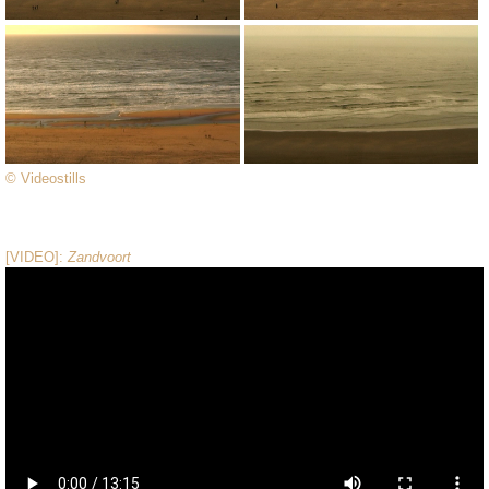
© Videostills
[VIDEO]:
Zandvoort