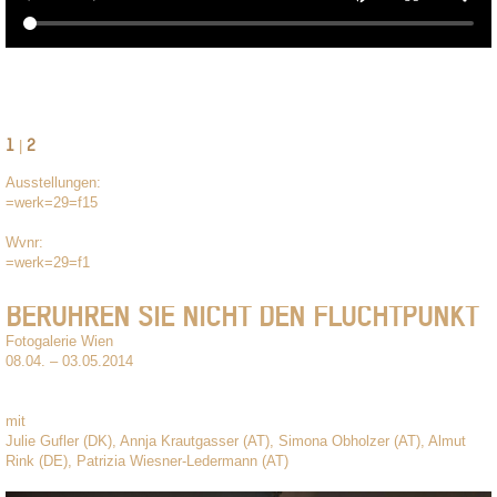
1
2
|
Ausstellungen:
=werk=29=f15
Wvnr:
=werk=29=f1
BERÜHREN SIE NICHT DEN FLUCHTPUNKT
Fotogalerie Wien
08.04. – 03.05.2014
mit
Julie Gufler (DK), Annja Krautgasser (AT), Simona Obholzer (AT), Almut
Rink (DE), Patrizia Wiesner-Ledermann (AT)