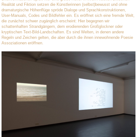
Realität und Fiktion setzen die Künstlerinnen (selbst)bewusst und ohne
dramaturgische Höhenflüge spröde Dialoge und Sprachkonstruktionen,
User-Manuals, Codes und Bildfehler ein. Es eröffnet sich eine fremde Welt,
die zunächst schwer zugänglich erscheint: Hier begegnen wir
schattenhaften Strandgängern, dem erodierenden Großglockner oder
kryptischen Text-Bild-Landschaften. Es sind Welten, in denen andere
Regeln und Zeichen gelten, die aber durch die ihnen innewohnende Poesie
Assoziationen eröffnen.