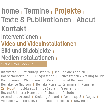
home
Termine
Projekte
|
|
|
Texte & Publikationen
About
|
|
Kontakt
|
Interventionen
|
Video und Videoinstallationen
|
Bild und Bildobjekte
|
Medieninstallationen
|
interventa
Beziehungs:szenen
Ich und die Anderen
|
|
|
Das verzauberte Tal
Kriegsszenen
Rollenszenen - Nothing to Say
|
|
|
Dachszenen
Waldszenen
Re Run
What Remains
|
|
|
|
Remake: Le Madison
Remake Romanzo Criminale
Romanes
|
|
|
Zandvoort
Void.seqz 1
La Sagra
Fragments
|
|
|
|
Beyond & Innerer Monolog
Prologue
Prelude
|
|
|
Around and Around
Cruising Around
Void.seqz 5
Vegas
|
|
|
|
Void.seqz 3
Horizon/1
Frame
Track 09
Rewind
|
|
|
|
|